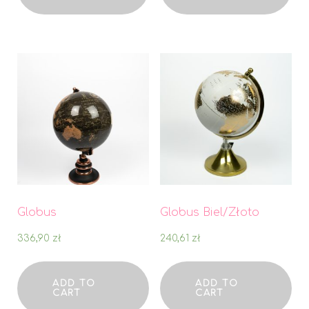
Globus
Globus Biel/Złoto
336,90
zł
240,61
zł
ADD TO
ADD TO
CART
CART