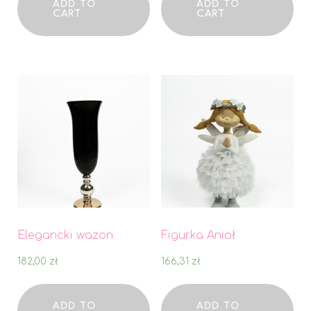
ADD TO
ADD TO
CART
CART
Elegancki wazon
Figurka Anioł
182,00
zł
166,31
zł
ADD TO
ADD TO