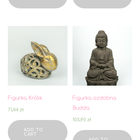
Figurka Królik
Figurka ozdobna
Budda
71,44
zł
105,90
zł
ADD TO
CART