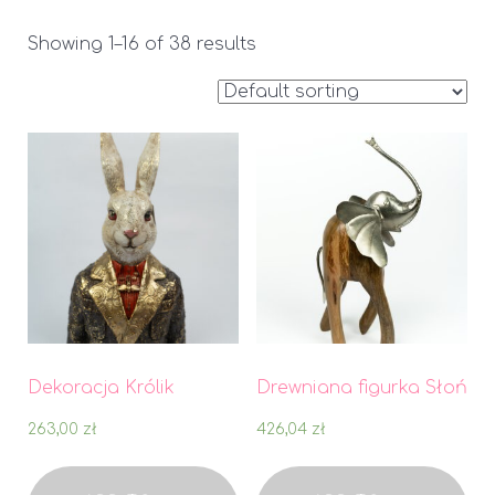
Showing 1–16 of 38 results
Dekoracja Królik
Drewniana figurka Słoń
263,00
zł
426,04
zł