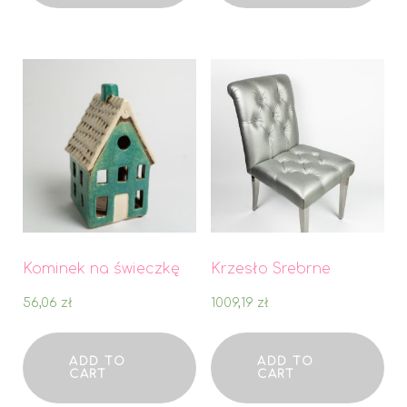
Kominek na świeczkę
Krzesło Srebrne
56,06
zł
1009,19
zł
ADD TO
ADD TO
CART
CART