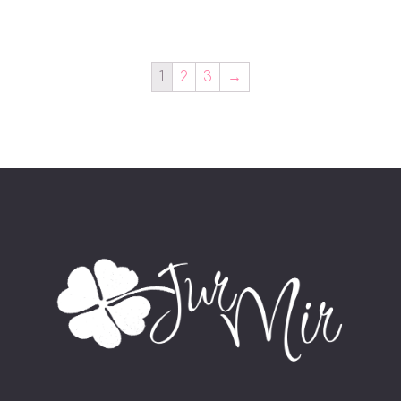
1
2
3
→