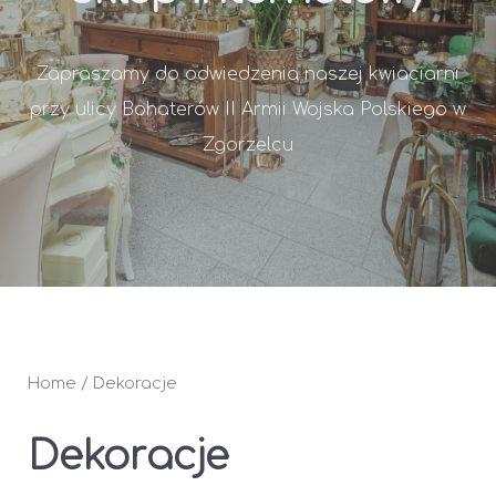
Zapraszamy do odwiedzenia naszej kwiaciarni
przy ulicy Bohaterów II Armii Wojska Polskiego w
Zgorzelcu
Home
/ Dekoracje
Dekoracje