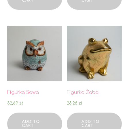
CART
CART
Figurka Sowa
Figurka Żaba
32,69
zł
28,28
zł
ADD TO
ADD TO
CART
CART