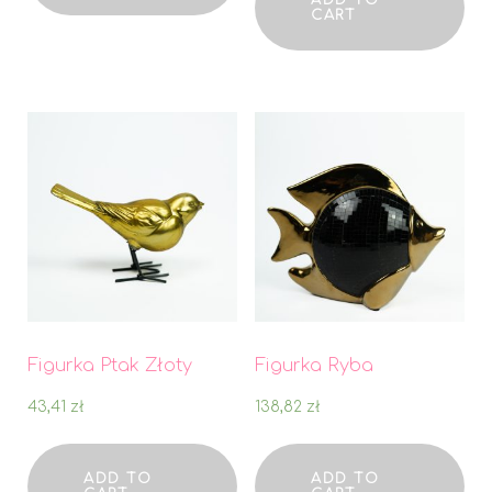
ADD TO
CART
Figurka Ptak Złoty
Figurka Ryba
43,41
zł
138,82
zł
ADD TO
ADD TO