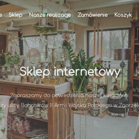
s
Sklep
Nasze realizacje
Zamówienie
Koszyk
Sklep internetowy
Zapraszamy do odwiedzenia naszej kwiaciarni
rzy ulicy Bohaterów II Armii Wojska Polskiego w Zgorzel