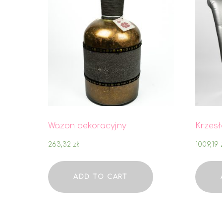
Wazon dekoracyjny
Krzesł
263,32
zł
1009,19
ADD TO CART