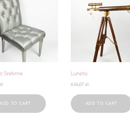
o Srebrne
Luneta
zł
636,07
zł
ADD TO CART
ADD TO CART