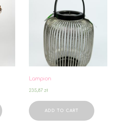
Lampion
235,87
zł
ADD TO CART