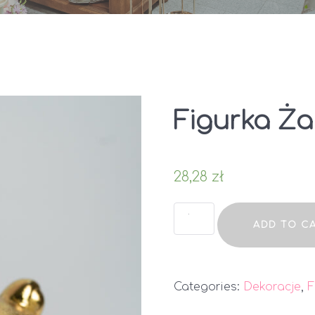
Figurka Ż
28,28
zł
Figurka
ADD TO C
Żaba
quantity
Categories:
Dekoracje
,
F