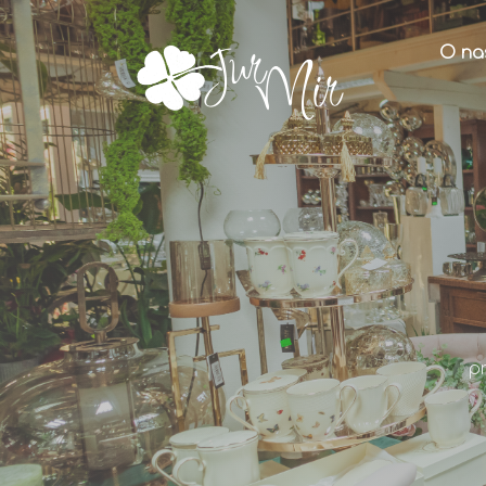
O na
p