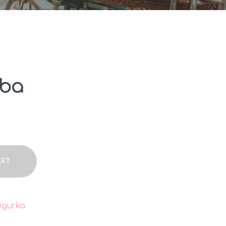
aba
ART
igurka