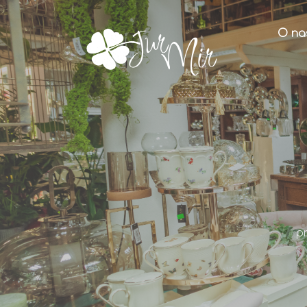
O na
p