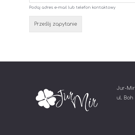
Podaj adres e-mail lub telefon kontaktowy
Prześlij zapytanie
Jur-Mir
ul. Boh