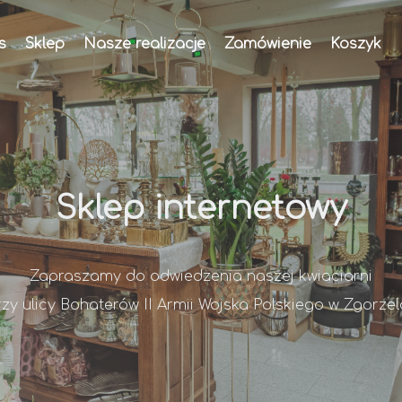
s
Sklep
Nasze realizacje
Zamówienie
Koszyk
Sklep internetowy
Zapraszamy do odwiedzenia naszej kwiaciarni
rzy ulicy Bohaterów II Armii Wojska Polskiego w Zgorzel