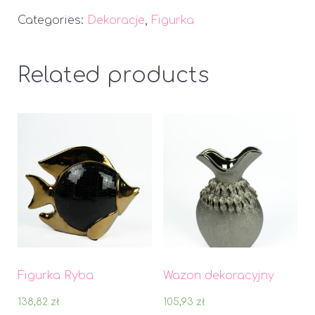
Categories:
Dekoracje
,
Figurka
Related products
Figurka Ryba
Wazon dekoracyjny
138,82
zł
105,93
zł