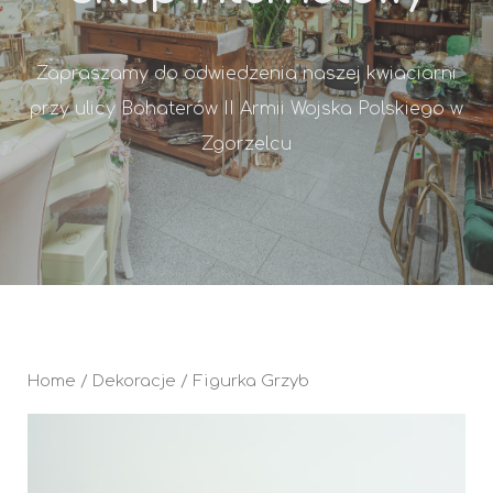
Zapraszamy do odwiedzenia naszej kwiaciarni
przy ulicy Bohaterów II Armii Wojska Polskiego w
Zgorzelcu
Home
/
Dekoracje
/ Figurka Grzyb