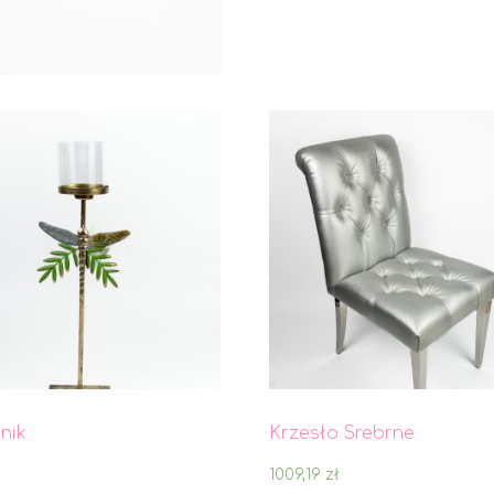
nik
Krzesło Srebrne
1009,19
zł