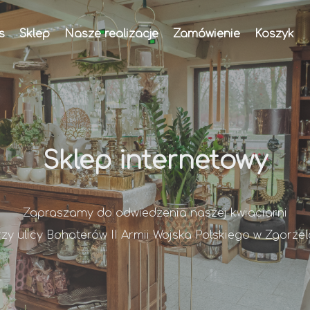
s
Sklep
Nasze realizacje
Zamówienie
Koszyk
Sklep internetowy
Zapraszamy do odwiedzenia naszej kwiaciarni
rzy ulicy Bohaterów II Armii Wojska Polskiego w Zgorzel