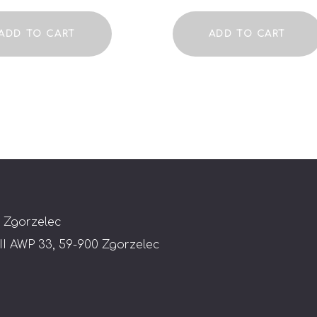
ADD TO CART
ADD TO CART
 Zgorzelec
 II AWP 33, 59-900 Zgorzelec