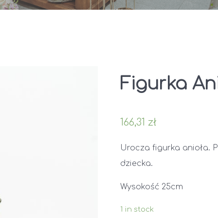
Figurka An
166,31
zł
Urocza figurka anioła. 
dziecka.
Wysokość 25cm
1 in stock