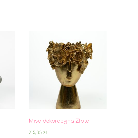
Misa dekoracyjna Złota
215,83
zł