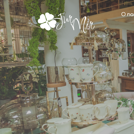
O na
p