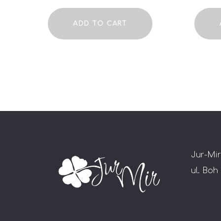
ADD TO CART
Jur-Mir
ul. Boh