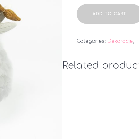
Figurka
ADD TO CART
Anioł
quantity
Categories:
Dekoracje
,
F
Related produc