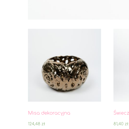
Misa dekoracyjna
Świecz
124,48
zł
81,40
zł