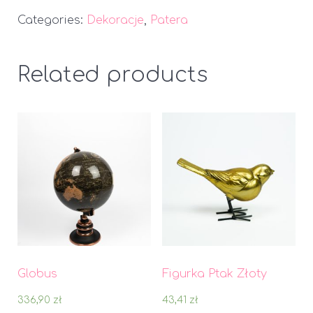
Categories:
Dekoracje
,
Patera
Related products
Globus
Figurka Ptak Złoty
336,90
zł
43,41
zł