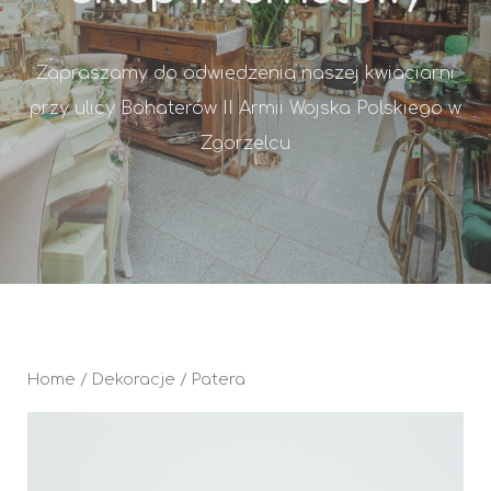
Zapraszamy do odwiedzenia naszej kwiaciarni
przy ulicy Bohaterów II Armii Wojska Polskiego w
Zgorzelcu
Home
/
Dekoracje
/ Patera