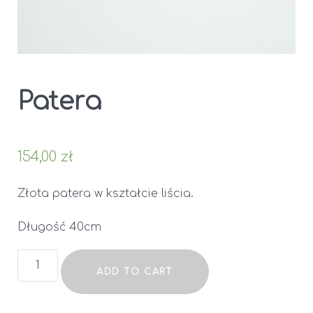
Patera
154,00
zł
Złota patera w kształcie liścia.
Długość 40cm
Patera
ADD TO CART
quantity