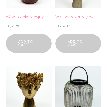
Wazon dekoracyjny
Wazon dekoracyjny
90,56
zł
103,32
zł
ADD TO
ADD TO
CART
CART