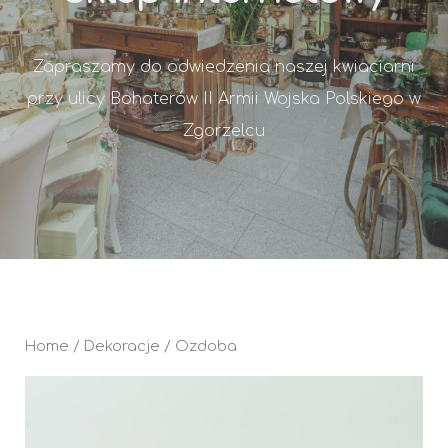
Zapraszamy do odwiedzenia naszej kwiaciarni
przy ulicy Bohaterów II Armii Wojska Polskiego w
Zgorzelcu
Home
/
Dekoracje
/ Ozdoba