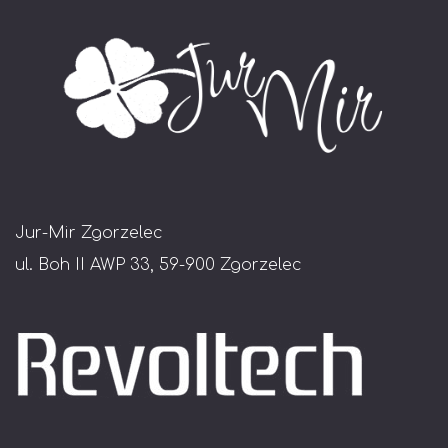
Jur-Mir Zgorzelec
ul. Boh II AWP 33, 59-900 Zgorzelec