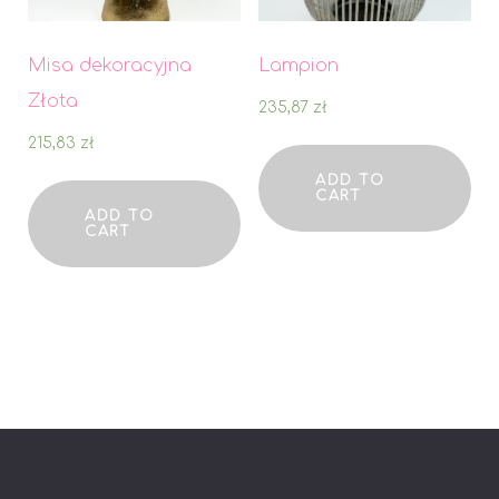
Misa dekoracyjna
Lampion
Złota
235,87
zł
215,83
zł
ADD TO
CART
ADD TO
CART