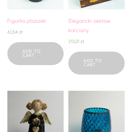
Figurka ptaszek
Elegancki zestaw
karciany
61,54
zł
213,01
zł
ADD TO
CART
ADD TO
CART