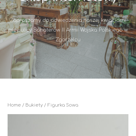
Zapraszamy do odwiedzenia naszej kwiaciarni
przy ulicy Bohaterów II Armii Wojska Polskiego w
Zgorzelcu
Home
/
Bukiety
/ Figurka Sowa