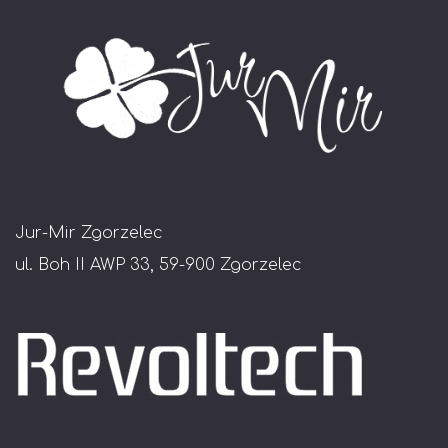
Jur-Mir Zgorzelec
ul. Boh II AWP 33, 59-900 Zgorzelec