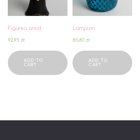
Figurka anioł
Lampion
92,95
zł
85,80
zł
ADD TO
ADD TO
CART
CART