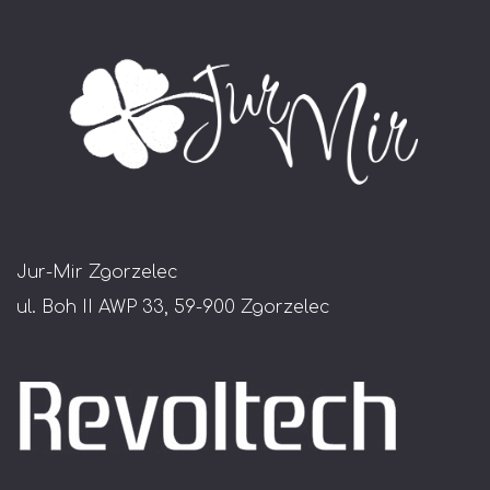
Jur-Mir Zgorzelec
ul. Boh II AWP 33, 59-900 Zgorzelec