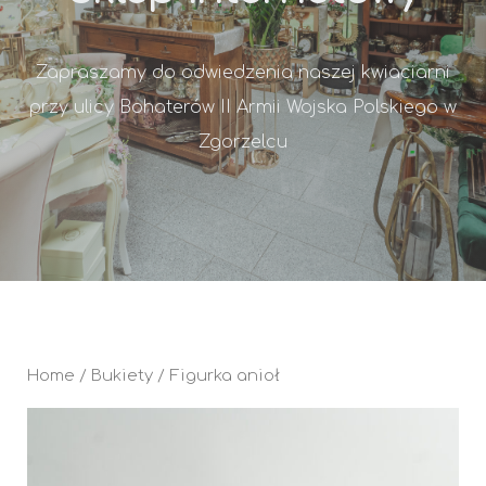
Zapraszamy do odwiedzenia naszej kwiaciarni
przy ulicy Bohaterów II Armii Wojska Polskiego w
Zgorzelcu
Home
/
Bukiety
/ Figurka anioł