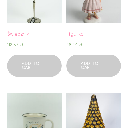
Świecznik
Figurka
113,57
zł
48,44
zł
ADD TO
ADD TO
CART
CART