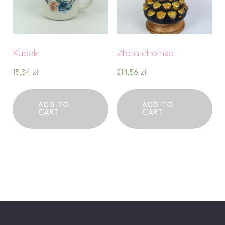
Kubek
Złota choinka
15,34
zł
214,56
zł
ADD TO
ADD TO
CART
CART