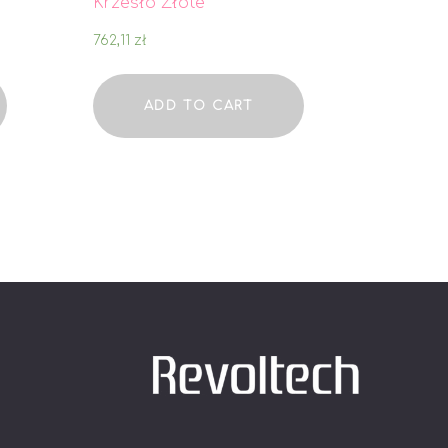
Krzesło Złote
762,11
zł
ADD TO CART