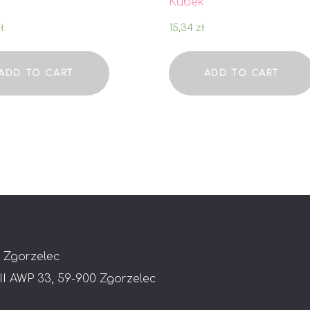
a
Kubek
ł
15,34
zł
ADD TO CART
ADD TO CART
 Zgorzelec
 II AWP 33, 59-900 Zgorzelec