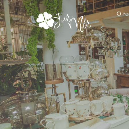
O na
p