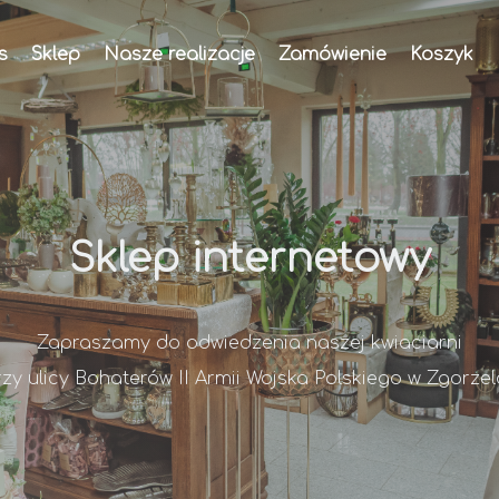
s
Sklep
Nasze realizacje
Zamówienie
Koszyk
Sklep internetowy
Zapraszamy do odwiedzenia naszej kwiaciarni
rzy ulicy Bohaterów II Armii Wojska Polskiego w Zgorzel