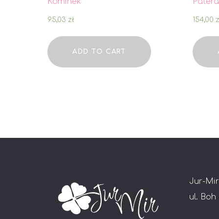
Kominek
Pater
95,03
zł
154,00
z
ADD TO CART
Jur-Mir
ul. Boh