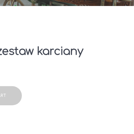
zestaw karciany
ART