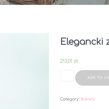
Elegancki 
213,01
zł
Elegancki
ADD TO C
zestaw
karciany
quantity
Category:
Bukiety