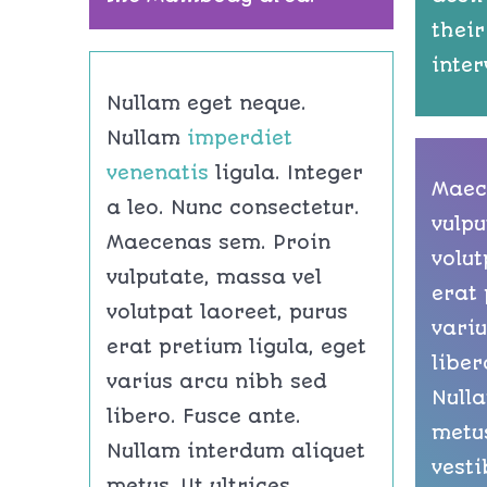
their
inter
Nullam eget neque.
Nullam
imperdiet
venenatis
ligula. Integer
Maec
a leo. Nunc consectetur.
vulpu
Maecenas sem. Proin
volut
vulputate, massa vel
erat 
volutpat laoreet, purus
variu
erat pretium ligula, eget
liber
varius arcu nibh sed
Null
libero. Fusce ante.
metus
Nullam interdum aliquet
vesti
metus. Ut ultrices