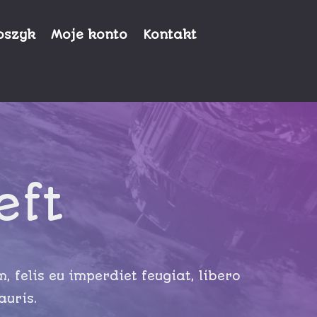
oszyk
Moje konto
Kontakt
eft
, felis eu imperdiet feugiat, libero
auris.