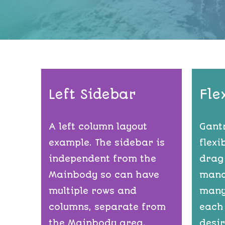
Left Sidebar
Fle
A left column layout
Gant
example. The sidebar is
flexi
independent from the
drag
Mainbody so can have
mana
multiple rows and
many
columns, separate from
each
the Mainbody area.
desir