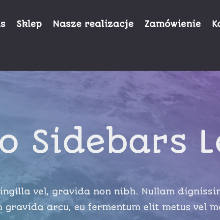
as
Sklep
Nasze realizacje
Zamówienie
K
o Sidebars L
ngilla vel, gravida non nibh. Nullam dignissim
 gravida arcu, eu fermentum elit metus vel m