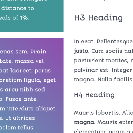
 distance to
H3 Heading
vals of 1%.
In erat. Pellentesqu
justo.
Cum sociis nat
enas sem. Proin
parturient montes, n
tate, massa vel
pulvinar est. Intege
pat laoreet, purus
magna. Nulla facilis
pretium ligula, eget
s arcu nibh sed
H4 Heading
o. Fusce ante.
am interdum aliquet
Mauris lobortis. Al
. Ut ultrices
magna
. Mauris euis
bulum tellus.
elementum, quam a e