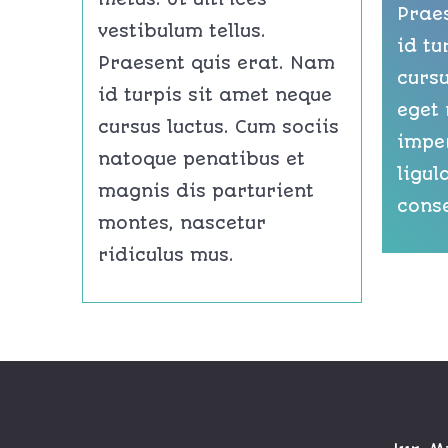
Prae
vestibulum tellus.
id tu
Praesent quis erat. Nam
cursu
id turpis sit amet neque
eget
cursus luctus. Cum sociis
impe
natoque penatibus et
ligul
magnis dis parturient
conse
montes, nascetur
ridiculus mus.