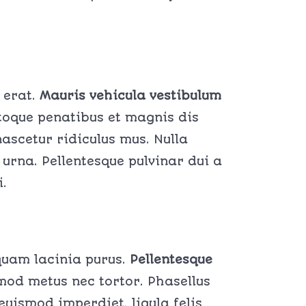
e erat.
Mauris vehicula vestibulum
oque penatibus et magnis dis
ascetur ridiculus mus. Nulla
r urna. Pellentesque pulvinar dui a
i.
iquam lacinia purus.
Pellentesque
mod metus nec tortor. Phasellus
uismod imperdiet, ligula felis