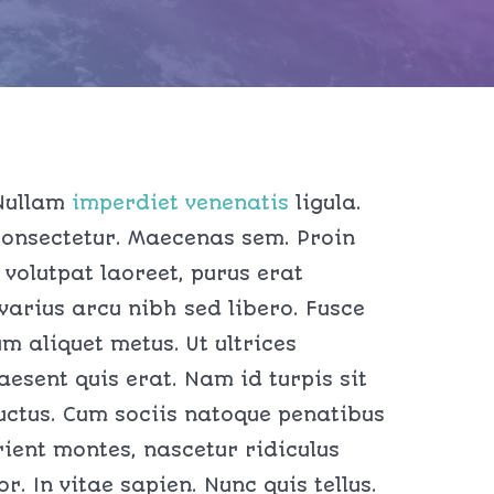
 Nullam
imperdiet venenatis
ligula.
 consectetur. Maecenas sem. Proin
 volutpat laoreet, purus erat
 varius arcu nibh sed libero. Fusce
m aliquet metus. Ut ultrices
raesent quis erat. Nam id turpis sit
uctus. Cum sociis natoque penatibus
ient montes, nascetur ridiculus
r. In vitae sapien. Nunc quis tellus.