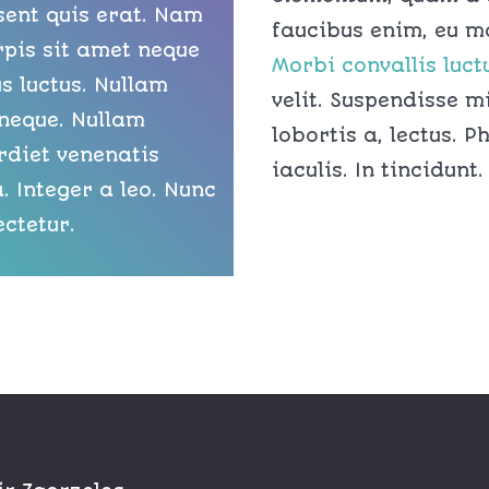
sent quis erat. Nam
faucibus enim, eu ma
rpis sit amet neque
Morbi convallis luct
s luctus. Nullam
velit. Suspendisse mi
 neque. Nullam
lobortis a, lectus. P
rdiet venenatis
iaculis. In tincidunt.
a. Integer a leo. Nunc
ctetur.