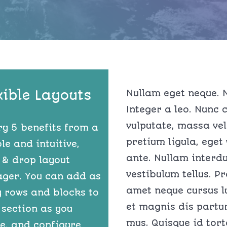
xible Layouts
Nullam eget neque.
Integer a leo. Nunc
vulputate, massa vel
ry 5 benefits from a
pretium ligula, eget
ble and intuitive,
ante. Nullam interdu
 & drop layout
vestibulum tellus. P
ger. You can add as
amet neque cursus l
 rows and blocks to
et magnis dis partur
 section as you
mus. Quisque id torto
e, and configure