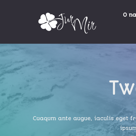
O n
Tw
Cuaqum ante augue, iaculis eget fri
ipsum