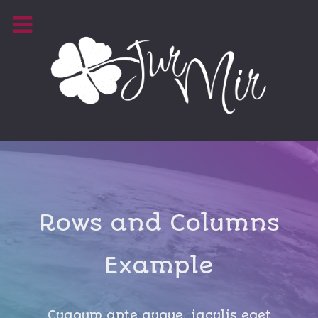
Rows and Columns
Example
Cuaqum ante augue, iaculis eget