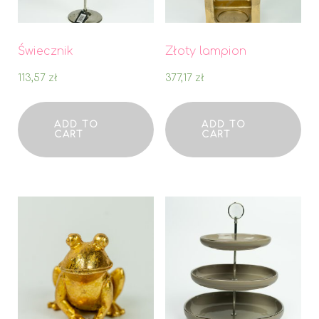
Świecznik
Złoty lampion
113,57
zł
377,17
zł
ADD TO
ADD TO
CART
CART