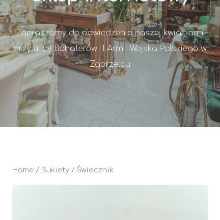
Zapraszamy do odwiedzenia naszej kwiaciarni
przy ulicy Bohaterów II Armii Wojska Polskiego w
Zgorzelcu
Home
/
Bukiety
/ Świecznik