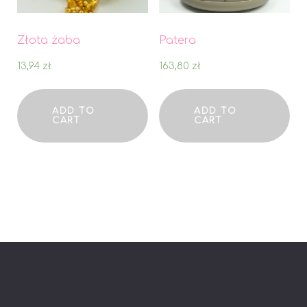
Złota żaba
Patera
13,94
zł
163,80
zł
ADD TO
ADD TO
CART
CART