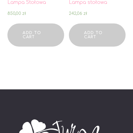
Lampa Stołowa
Lampa stołowa
850,00
zł
242,06
zł
ADD TO
ADD TO
CART
CART