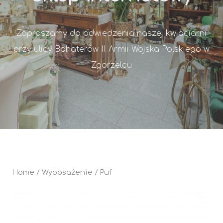
Zapraszamy do odwiedzenia naszej kwiaciarni
przy ulicy Bohaterów II Armii Wojska Polskiego w
Zgorzelcu
Home
/
Wyposażenie
/ Puf