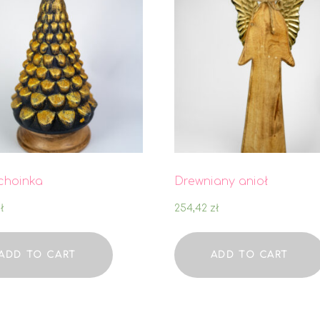
choinka
Drewniany anioł
ł
254,42
zł
ADD TO CART
ADD TO CART