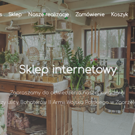
s
Sklep
Nasze realizacje
Zamówienie
Koszyk
Sklep internetowy
Zapraszamy do odwiedzenia naszej kwiaciarni
rzy ulicy Bohaterów II Armii Wojska Polskiego w Zgorzel