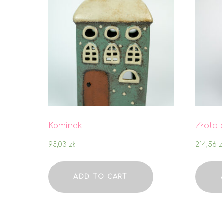
Kominek
Złota 
95,03
zł
214,56
z
ADD TO CART