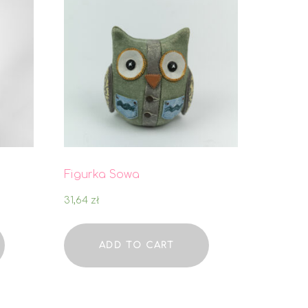
Figurka Sowa
31,64
zł
ADD TO CART