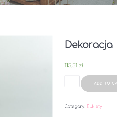
Dekoracja
115,51
zł
Dekoracja
ADD TO C
quantity
Category:
Bukiety