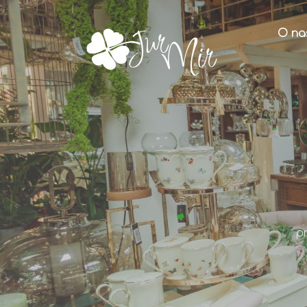
O na
p