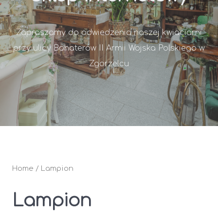
Zapraszamy do odwiedzenia naszej kwiaciarni
przy ulicy Bohaterów II Armii Wojska Polskiego w
Zgorzelcu
Home
/ Lampion
Lampion