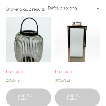
Showing all 2 results
Lampion
Lampion
235,87
zł
303,63
zł
ADD TO
ADD TO
CART
CART